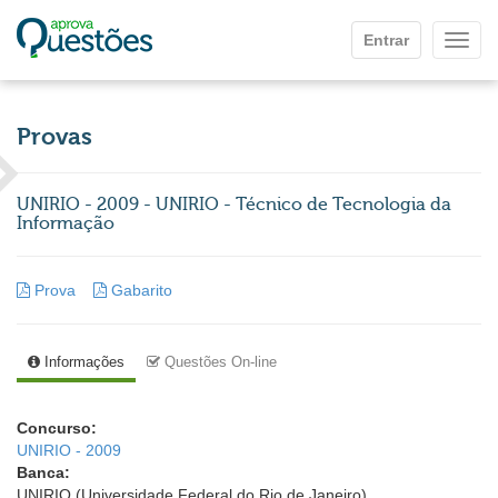
Ir para o conteúdo principal
Entrar
Mostr
Provas
UNIRIO - 2009 - UNIRIO - Técnico de Tecnologia da
Informação
Prova
Gabarito
Informações
Questões On-line
Concurso:
UNIRIO - 2009
Banca:
UNIRIO (Universidade Federal do Rio de Janeiro)