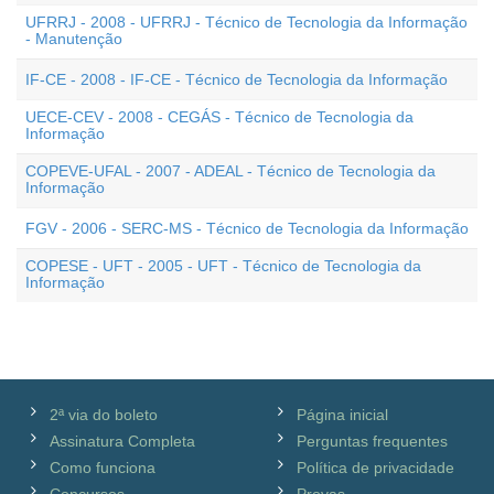
UFRRJ - 2008 - UFRRJ - Técnico de Tecnologia da Informação
- Manutenção
IF-CE - 2008 - IF-CE - Técnico de Tecnologia da Informação
UECE-CEV - 2008 - CEGÁS - Técnico de Tecnologia da
Informação
COPEVE-UFAL - 2007 - ADEAL - Técnico de Tecnologia da
Informação
FGV - 2006 - SERC-MS - Técnico de Tecnologia da Informação
COPESE - UFT - 2005 - UFT - Técnico de Tecnologia da
Informação
2ª via do boleto
Página inicial
Assinatura Completa
Perguntas frequentes
Como funciona
Política de privacidade