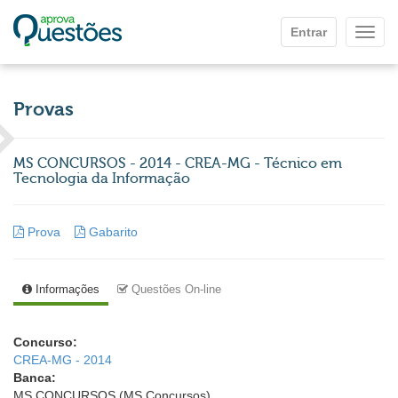
Ir para o conteúdo principal
Entrar
Mostr
Provas
MS CONCURSOS - 2014 - CREA-MG - Técnico em
Tecnologia da Informação
Prova
Gabarito
Informações
Questões On-line
Concurso:
CREA-MG - 2014
Banca:
MS CONCURSOS (MS Concursos)