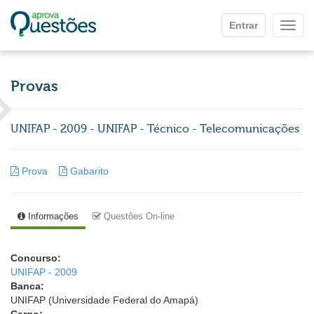
Ir para o conteúdo principal
Entrar
Mostr
Provas
UNIFAP - 2009 - UNIFAP - Técnico - Telecomunicações
Prova
Gabarito
Informações
Questões On-line
Concurso:
UNIFAP - 2009
Banca:
UNIFAP (Universidade Federal do Amapá)