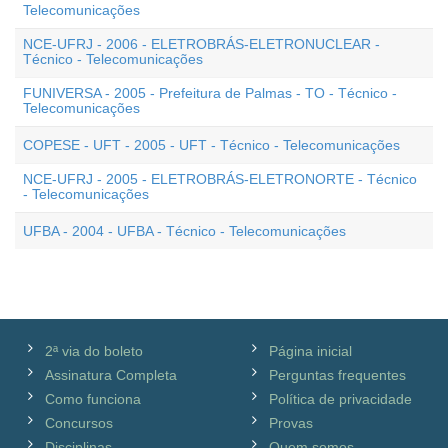
Telecomunicações
NCE-UFRJ - 2006 - ELETROBRÁS-ELETRONUCLEAR -
Técnico - Telecomunicações
FUNIVERSA - 2005 - Prefeitura de Palmas - TO - Técnico -
Telecomunicações
COPESE - UFT - 2005 - UFT - Técnico - Telecomunicações
NCE-UFRJ - 2005 - ELETROBRÁS-ELETRONORTE - Técnico
- Telecomunicações
UFBA - 2004 - UFBA - Técnico - Telecomunicações
2ª via do boleto
Página inicial
Assinatura Completa
Perguntas frequentes
Como funciona
Política de privacidade
Concursos
Provas
Disciplinas
Quem somos