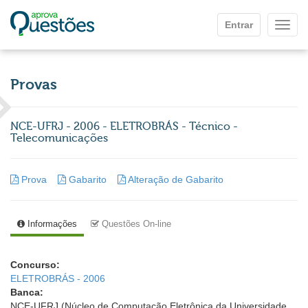
Ir para o conteúdo principal
Entrar
Mostr
Provas
NCE-UFRJ - 2006 - ELETROBRÁS - Técnico -
Telecomunicações
Prova
Gabarito
Alteração de Gabarito
Informações
Questões On-line
Concurso:
ELETROBRÁS - 2006
Banca:
NCE-UFRJ (Núcleo de Computação Eletrônica da Universidade