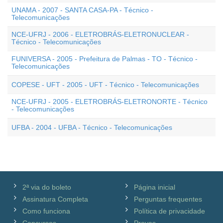
UNAMA - 2007 - SANTA CASA-PA - Técnico -
Telecomunicações
NCE-UFRJ - 2006 - ELETROBRÁS-ELETRONUCLEAR -
Técnico - Telecomunicações
FUNIVERSA - 2005 - Prefeitura de Palmas - TO - Técnico -
Telecomunicações
COPESE - UFT - 2005 - UFT - Técnico - Telecomunicações
NCE-UFRJ - 2005 - ELETROBRÁS-ELETRONORTE - Técnico
- Telecomunicações
UFBA - 2004 - UFBA - Técnico - Telecomunicações
2ª via do boleto
Página inicial
Assinatura Completa
Perguntas frequentes
Como funciona
Política de privacidade