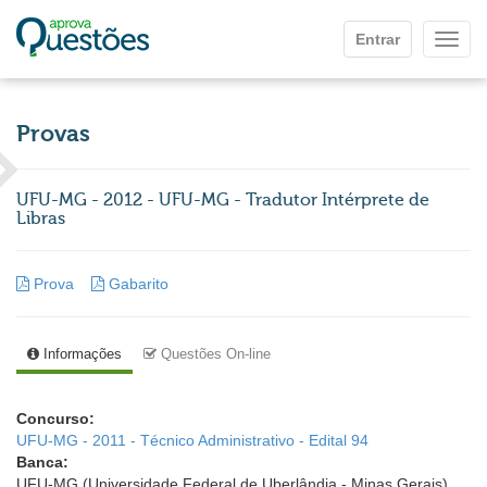
Ir para o conteúdo principal
Entrar
Mostr
Provas
UFU-MG - 2012 - UFU-MG - Tradutor Intérprete de
Libras
Prova
Gabarito
Informações
Questões On-line
Concurso:
UFU-MG - 2011 - Técnico Administrativo - Edital 94
Banca:
UFU-MG (Universidade Federal de Uberlândia - Minas Gerais)