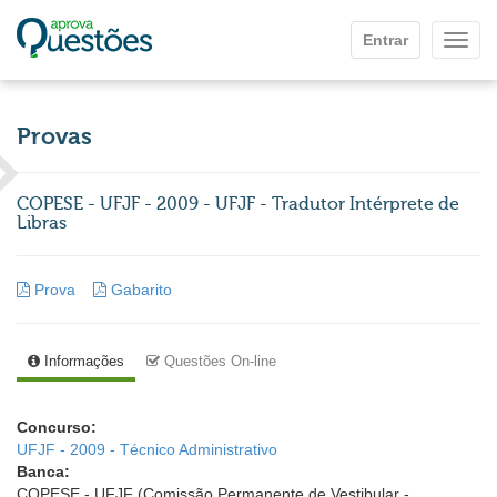
Ir para o conteúdo principal
Entrar
Mostr
Provas
COPESE - UFJF - 2009 - UFJF - Tradutor Intérprete de
Libras
Prova
Gabarito
Informações
Questões On-line
Concurso:
UFJF - 2009 - Técnico Administrativo
Banca:
COPESE - UFJF (Comissão Permanente de Vestibular -