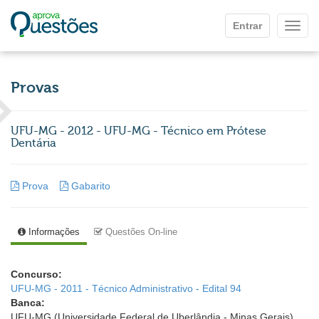
Ir para o conteúdo principal
Entrar
Mostr
Provas
UFU-MG - 2012 - UFU-MG - Técnico em Prótese
Dentária
Prova
Gabarito
Informações
Questões On-line
Concurso:
UFU-MG - 2011 - Técnico Administrativo - Edital 94
Banca:
UFU-MG (Universidade Federal de Uberlândia - Minas Gerais)