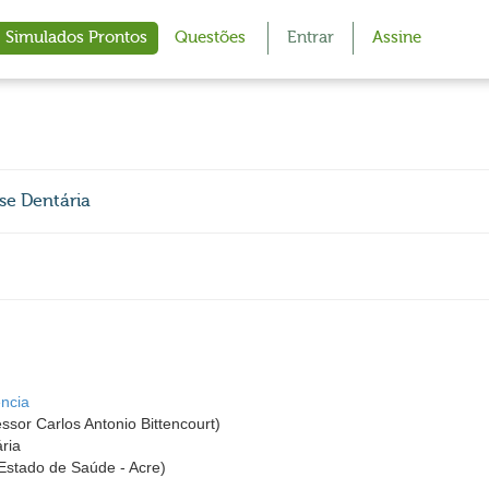
Simulados Prontos
Questões
Entrar
Assine
se Dentária
ncia
or Carlos Antonio Bittencourt)
ria
stado de Saúde - Acre)