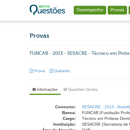
Ir para o conteúdo principal
Desempenho
Provas
Provas
FUNCAB - 2013 - SESACRE - Técnico em Próte
Prova
Gabarito
Informações
Questões On-line
Concurso:
SESACRE - 2013 - Assistê
Banca:
FUNCAB (Fundação Profess
Cargo:
Técnico em Prótese Dentá
Instituição:
SESACRE (Secretaria de E