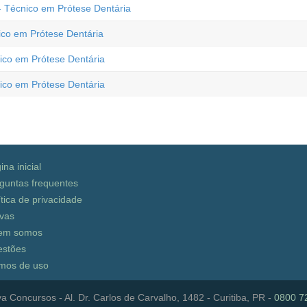
 - Técnico em Prótese Dentária
ico em Prótese Dentária
nico em Prótese Dentária
nico em Prótese Dentária
ina inicial
guntas frequentes
ítica de privacidade
vas
em somos
stões
mos de uso
a Concursos - Al. Dr. Carlos de Carvalho, 1482 - Curitiba, PR -
0800 7