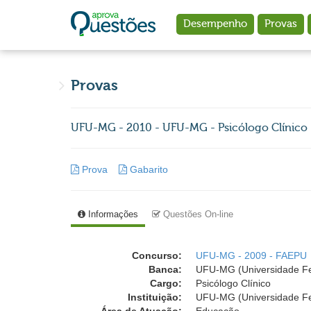
Ir para o conteúdo principal
Desempenho
Provas
Provas
UFU-MG - 2010 - UFU-MG - Psicólogo Clínico -
Prova
Gabarito
Informações
Questões On-line
Concurso:
UFU-MG - 2009 - FAEPU
Banca:
UFU-MG (Universidade Fed
Cargo:
Psicólogo Clínico
Instituição:
UFU-MG (Universidade Fe