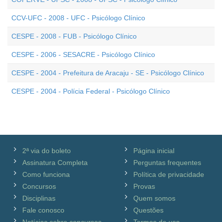
CCV-UFC - 2008 - UFC - Psicólogo Clínico
CESPE - 2008 - FUB - Psicólogo Clínico
CESPE - 2006 - SESACRE - Psicólogo Clínico
CESPE - 2004 - Prefeitura de Aracaju - SE - Psicólogo Clínico
CESPE - 2004 - Polícia Federal - Psicólogo Clínico
2ª via do boleto
Página inicial
Assinatura Completa
Perguntas frequentes
Como funciona
Política de privacidade
Concursos
Provas
Disciplinas
Quem somos
Fale conosco
Questões