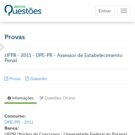
Ir para o conteúdo principal
Entrar
Mostr
Provas
UFPR - 2011 - DPE-PR - Assessor de Estabelecimento
Penal
Prova
Gabarito
Informações
Questões On-line
Concurso:
DPE-PR - 2011
Banca:
UFPR (Núcleo de Concursos - Universidade Federal do Paraná)