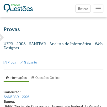
Ir para o conteúdo principal
Entrar
Mostr
Provas
UFPR - 2008 - SANEPAR - Analista de Informática - Web
Designer
Prova
Gabarito
Informações
Questões On-line
Concurso:
SANEPAR - 2008
Banca:
UFPR (Núcleo de Concursos - Universidade Federal do Paraná)