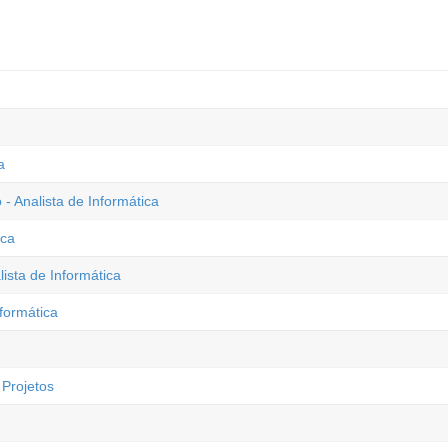
a
 Analista de Informática
ica
ista de Informática
formática
 Projetos