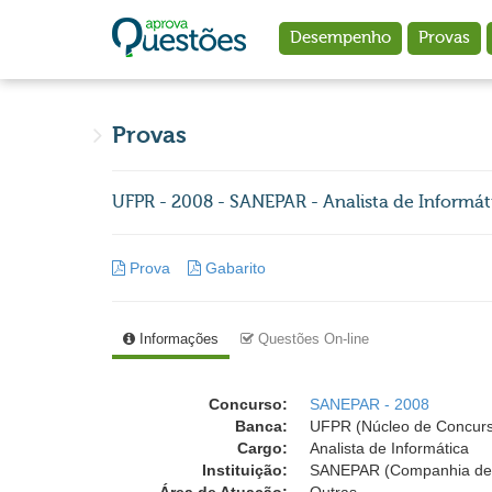
Ir para o conteúdo principal
Desempenho
Provas
Provas
UFPR - 2008 - SANEPAR - Analista de Informát
Prova
Gabarito
Informações
Questões On-line
Concurso:
SANEPAR - 2008
Banca:
UFPR (Núcleo de Concurso
Cargo:
Analista de Informática
Instituição:
SANEPAR (Companhia de