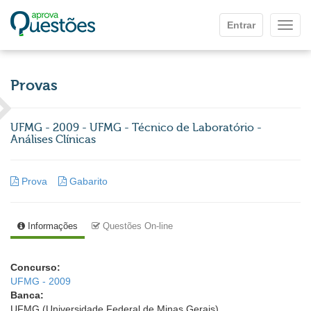
Ir para o conteúdo principal
Entrar
Mostr
Provas
UFMG - 2009 - UFMG - Técnico de Laboratório -
Análises Clínicas
Prova
Gabarito
Informações
Questões On-line
Concurso:
UFMG - 2009
Banca:
UFMG (Universidade Federal de Minas Gerais)