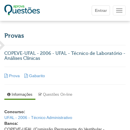
Ir para o conteúdo principal
Entrar
Mostr
Provas
COPEVE-UFAL - 2006 - UFAL - Técnico de Laboratório -
Análises Clínicas
Prova
Gabarito
Informações
Questões On-line
Concurso:
UFAL - 2006 - Técnico Administrativo
Banca:
COPEVE-UFAL (Comissão Permanente do Vestibular -