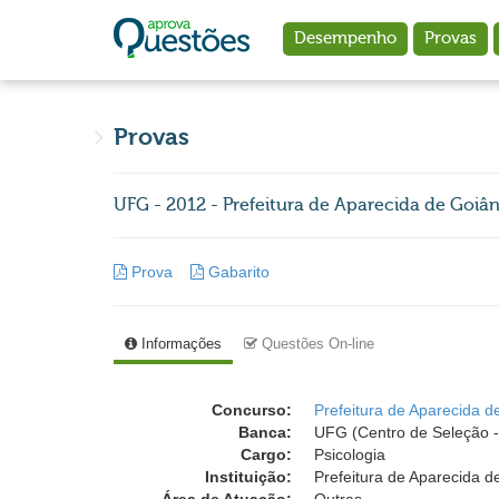
Ir para o conteúdo principal
Desempenho
Provas
Provas
UFG - 2012 - Prefeitura de Aparecida de Goiân
Prova
Gabarito
Informações
Questões On-line
Concurso:
Prefeitura de Aparecida d
Banca:
UFG (Centro de Seleção -
Cargo:
Psicologia
Instituição:
Prefeitura de Aparecida d