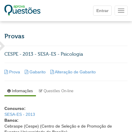
Ir para o conteúdo principal
Entrar
Mostr
Provas
CESPE - 2013 - SESA-ES - Psicologia
Prova
Gabarito
Alteração de Gabarito
Informações
Questões On-line
Concurso:
SESA-ES - 2013
Banca:
Cebraspe (Cespe) (Centro de Seleção e de Promoção de