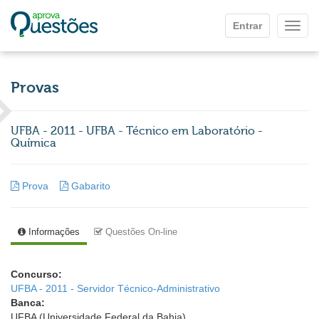
Ir para o conteúdo principal
Entrar
Mostr
Provas
UFBA - 2011 - UFBA - Técnico em Laboratório -
Química
Prova
Gabarito
Informações
Questões On-line
Concurso:
UFBA - 2011 - Servidor Técnico-Administrativo
Banca:
UFBA (Universidade Federal da Bahia)