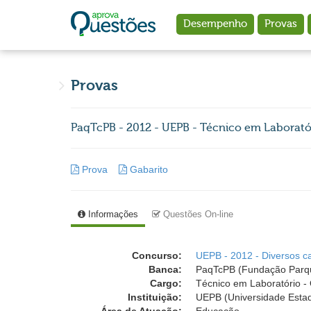
Ir para o conteúdo principal
Desempenho
Provas
Provas
PaqTcPB - 2012 - UEPB - Técnico em Laborató
Prova
Gabarito
Informações
Questões On-line
Concurso:
UEPB - 2012 - Diversos c
Banca:
PaqTcPB (Fundação Parqu
Cargo:
Técnico em Laboratório -
Instituição:
UEPB (Universidade Estad