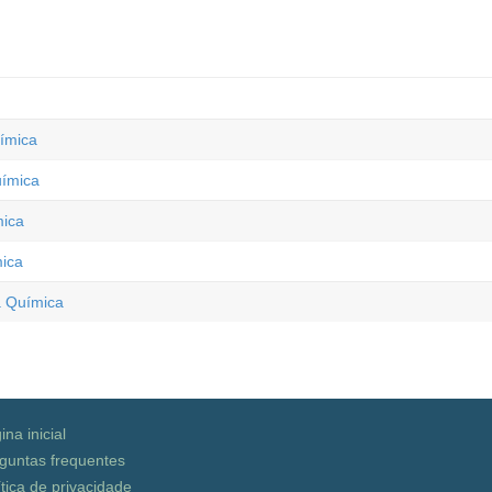
uímica
uímica
mica
mica
a Química
ina inicial
guntas frequentes
ítica de privacidade