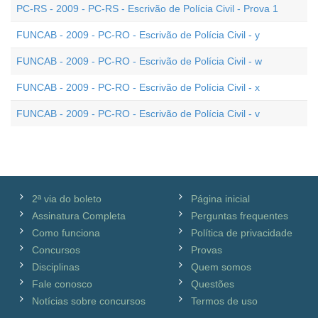
PC-RS - 2009 - PC-RS - Escrivão de Polícia Civil - Prova 1
FUNCAB - 2009 - PC-RO - Escrivão de Polícia Civil - y
FUNCAB - 2009 - PC-RO - Escrivão de Polícia Civil - w
FUNCAB - 2009 - PC-RO - Escrivão de Polícia Civil - x
FUNCAB - 2009 - PC-RO - Escrivão de Polícia Civil - v
2ª via do boleto
Página inicial
Assinatura Completa
Perguntas frequentes
Como funciona
Política de privacidade
Concursos
Provas
Disciplinas
Quem somos
Fale conosco
Questões
Notícias sobre concursos
Termos de uso