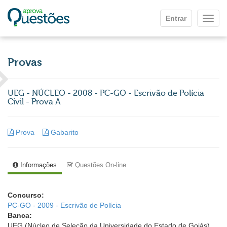
Ir para o conteúdo principal
Entrar
Mostr
Provas
UEG - NÚCLEO - 2008 - PC-GO - Escrivão de Polícia
Civil - Prova A
Prova
Gabarito
Informações
Questões On-line
Concurso:
PC-GO - 2009 - Escrivão de Polícia
Banca:
UEG (Núcleo de Seleção da Universidade do Estado de Goiás)