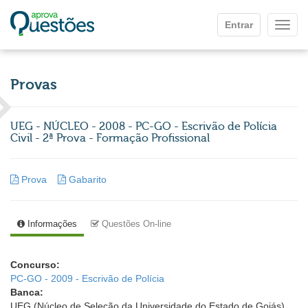
Ir para o conteúdo principal
Entrar
Mostr
Provas
UEG - NÚCLEO - 2008 - PC-GO - Escrivão de Polícia
Civil - 2ª Prova - Formação Profissional
Prova
Gabarito
Informações
Questões On-line
Concurso:
PC-GO - 2009 - Escrivão de Polícia
Banca:
UEG (Núcleo de Seleção da Universidade do Estado de Goiás)