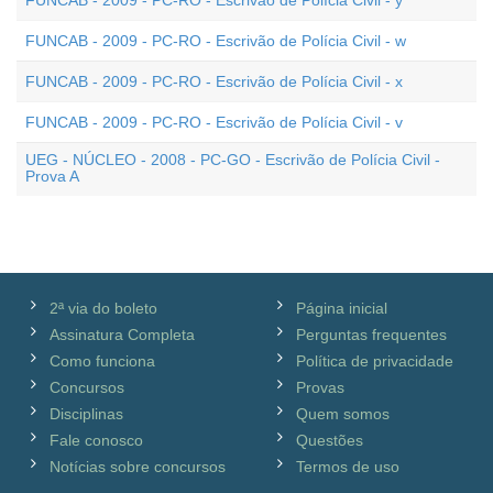
FUNCAB - 2009 - PC-RO - Escrivão de Polícia Civil - y
FUNCAB - 2009 - PC-RO - Escrivão de Polícia Civil - w
FUNCAB - 2009 - PC-RO - Escrivão de Polícia Civil - x
FUNCAB - 2009 - PC-RO - Escrivão de Polícia Civil - v
UEG - NÚCLEO - 2008 - PC-GO - Escrivão de Polícia Civil -
Prova A
2ª via do boleto
Página inicial
Assinatura Completa
Perguntas frequentes
Como funciona
Política de privacidade
Concursos
Provas
Disciplinas
Quem somos
Fale conosco
Questões
Notícias sobre concursos
Termos de uso