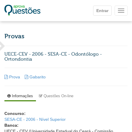
Ir para o conteúdo principal
Entrar
Mostr
Provas
UECE-CEV - 2006 - SESA-CE - Odontólogo -
Ortondontia
Prova
Gabarito
Informações
Questões On-line
Concurso:
SESA-CE - 2006 - Nível Superior
Banca:
UECE - CEV (Universidade Estadual do Ceará - Comissão