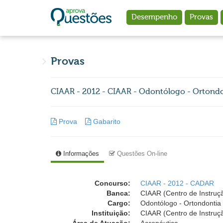
Ir para o conteúdo principal
Desempenho
Provas
Provas
CIAAR - 2012 - CIAAR - Odontólogo - Ortond
Prova
Gabarito
Informações
Questões On-line
Concurso:
CIAAR - 2012 - CADAR
Banca:
CIAAR (Centro de Instruç
Cargo:
Odontólogo - Ortondontia
Instituição:
CIAAR (Centro de Instruç