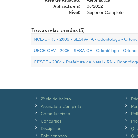
Área de Atuação:
Aeronáutica
Aplicada em:
06/2012
Nível:
Superior Completo
Provas relacionadas (3)
NCE-UFRJ - 2006 - SESPA-PA - Odontólogo - Ortond
UECE-CEV - 2006 - SESA-CE - Odontólogo - Ortondo
CESPE - 2004 - Prefeitura de Natal - RN - Odontólog
2ª via do boleto
Pág
Assinatura Completa
Per
Como funciona
Pol
Concursos
Pro
Disciplinas
Qu
Fale conosco
Que