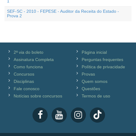
1
SEF-SC - 2010 - FEPESE - Auditor da Receita do Estado -
Prova 2
2ª via do boleto
Página inicial
Assinatura Completa
Perguntas frequentes
Como funciona
Política de privacidade
Concursos
Provas
Disciplinas
Quem somos
Fale conosco
Questões
Notícias sobre concursos
Termos de uso