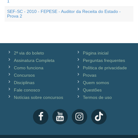
1
SEF-SC - 2010 - FEPESE - Auditor da Receita do Estado -
Prova 2
2ª via do boleto
Página inicial
Assinatura Completa
Perguntas frequentes
Como funciona
Política de privacidade
Concursos
Provas
Disciplinas
Quem somos
Fale conosco
Questões
Notícias sobre concursos
Termos de uso