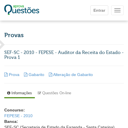
Ir para o conteúdo principal
Entrar
Mostr
Provas
SEF-SC - 2010 - FEPESE - Auditor da Receita do Estado -
Prova 1
Prova
Gabarito
Alteração de Gabarito
Informações
Questões On-line
Concurso:
FEPESE - 2010
Banca:
SEF-SC (Secretaria de Estado da Fazenda - Santa Catarina)