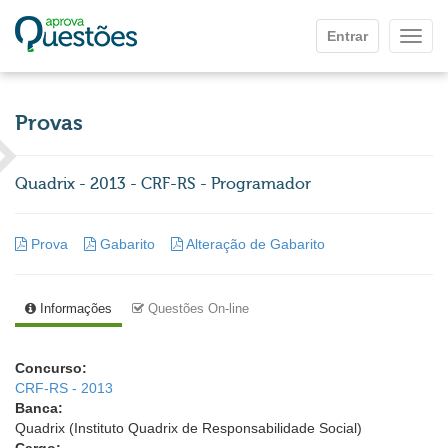
Ir para o conteúdo principal
Entrar
Mostr
Provas
Quadrix - 2013 - CRF-RS - Programador
Prova
Gabarito
Alteração de Gabarito
Informações
Questões On-line
Concurso:
CRF-RS - 2013
Banca:
Quadrix (Instituto Quadrix de Responsabilidade Social)