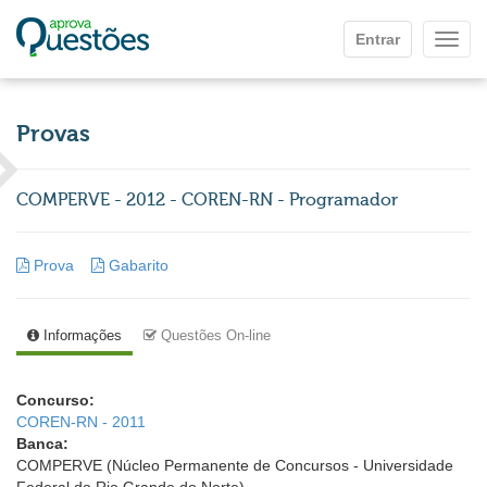
Ir para o conteúdo principal
Entrar
Mostr
Provas
COMPERVE - 2012 - COREN-RN - Programador
Prova
Gabarito
Informações
Questões On-line
Concurso:
COREN-RN - 2011
Banca:
COMPERVE (Núcleo Permanente de Concursos - Universidade