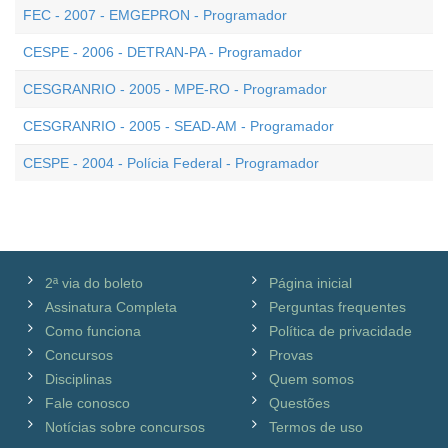
FEC - 2007 - EMGEPRON - Programador
CESPE - 2006 - DETRAN-PA - Programador
CESGRANRIO - 2005 - MPE-RO - Programador
CESGRANRIO - 2005 - SEAD-AM - Programador
CESPE - 2004 - Polícia Federal - Programador
2ª via do boleto
Página inicial
Assinatura Completa
Perguntas frequentes
Como funciona
Política de privacidade
Concursos
Provas
Disciplinas
Quem somos
Fale conosco
Questões
Notícias sobre concursos
Termos de uso