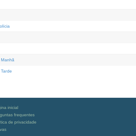
lícia
- Manhã
 Tarde
ina inicial
guntas frequentes
ítica de privacidade
vas