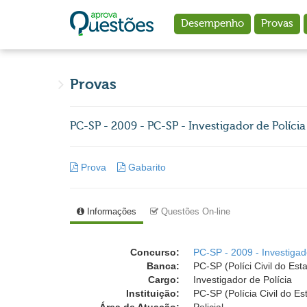
Ir para o conteúdo principal
Desempenho
Provas
Provas
PC-SP - 2009 - PC-SP - Investigador de Polícia
Prova
Gabarito
Informações
Questões On-line
Concurso:
PC-SP - 2009 - Investigad
Banca:
PC-SP (Políci Civil do Es
Cargo:
Investigador de Polícia
Instituição:
PC-SP (Polícia Civil do E