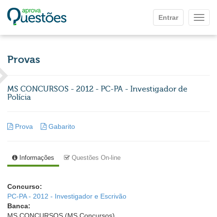
Ir para o conteúdo principal
Entrar
Mostr
Provas
MS CONCURSOS - 2012 - PC-PA - Investigador de
Polícia
Prova
Gabarito
Informações
Questões On-line
Concurso:
PC-PA - 2012 - Investigador e Escrivão
Banca:
MS CONCURSOS (MS Concursos)