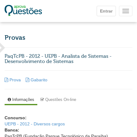
Ir para o conteúdo principal
Entrar
Mostr
Provas
PaqTcPB - 2012 - UEPB - Analista de Sistemas -
Desenvolvimento de Sistemas
Prova
Gabarito
Informações
Questões On-line
Concurso:
UEPB - 2012 - Diversos cargos
Banca:
PaqTcPB (Fundação Parque Tecnológico da Paraíba)