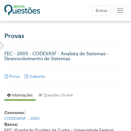
Ir para o conteúdo principal
Entrar
Mostr
Provas
FEC - 2003 - CODEVASF - Analista de Sistemas -
Desenvolvimento de Sistemas
Prova
Gabarito
Informações
Questões On-line
Concurso:
CODEVASF - 2003
Banca:
FEC (Fundação Euclides da Cunha - Universidade Federal