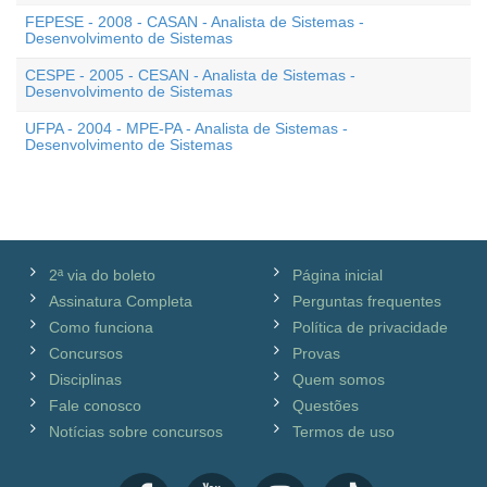
FEPESE - 2008 - CASAN - Analista de Sistemas -
Desenvolvimento de Sistemas
CESPE - 2005 - CESAN - Analista de Sistemas -
Desenvolvimento de Sistemas
UFPA - 2004 - MPE-PA - Analista de Sistemas -
Desenvolvimento de Sistemas
2ª via do boleto
Página inicial
Assinatura Completa
Perguntas frequentes
Como funciona
Política de privacidade
Concursos
Provas
Disciplinas
Quem somos
Fale conosco
Questões
Notícias sobre concursos
Termos de uso