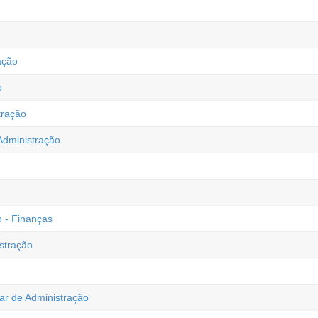
ação
o
tração
 Administração
 - Finanças
stração
iar de Administração