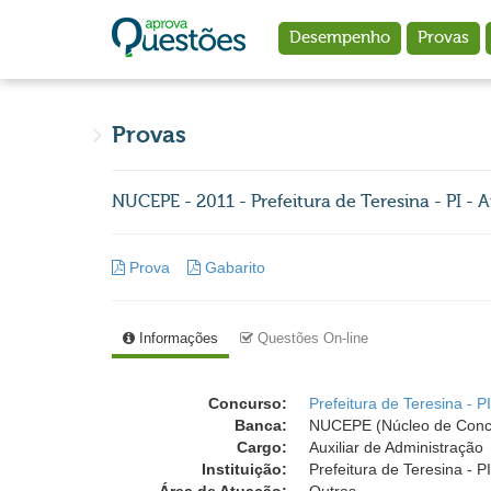
Ir para o conteúdo principal
Desempenho
Provas
Provas
NUCEPE - 2011 - Prefeitura de Teresina - PI - 
Prova
Gabarito
Informações
Questões On-line
Concurso:
Prefeitura de Teresina - P
Banca:
NUCEPE (Núcleo de Concu
Cargo:
Auxiliar de Administração
Instituição:
Prefeitura de Teresina - P