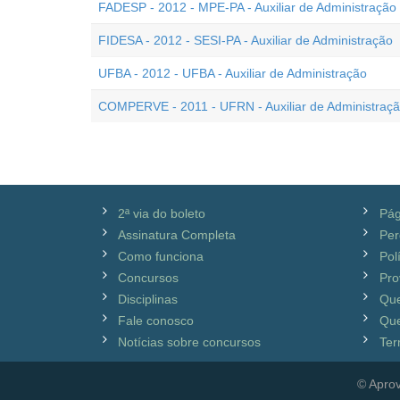
FADESP - 2012 - MPE-PA - Auxiliar de Administração
FIDESA - 2012 - SESI-PA - Auxiliar de Administração
UFBA - 2012 - UFBA - Auxiliar de Administração
COMPERVE - 2011 - UFRN - Auxiliar de Administraç
2ª via do boleto
Pág
Assinatura Completa
Per
Como funciona
Pol
Concursos
Pro
Disciplinas
Qu
Fale conosco
Que
Notícias sobre concursos
Ter
© Aprov