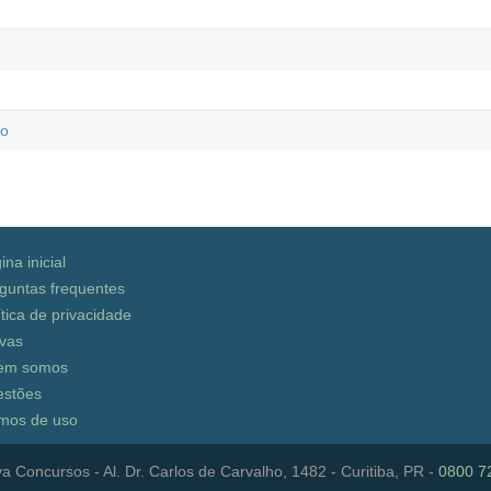
ão
ina inicial
guntas frequentes
ítica de privacidade
vas
em somos
stões
mos de uso
a Concursos - Al. Dr. Carlos de Carvalho, 1482 - Curitiba, PR -
0800 7