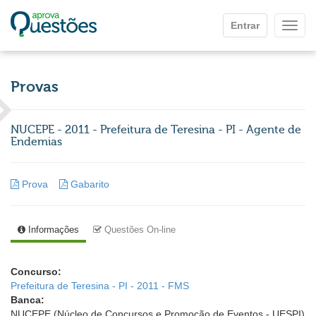
Ir para o conteúdo principal
Entrar
Mostr
Provas
NUCEPE - 2011 - Prefeitura de Teresina - PI - Agente de
Endemias
Prova
Gabarito
Informações
Questões On-line
Concurso:
Prefeitura de Teresina - PI - 2011 - FMS
Banca:
NUCEPE (Núcleo de Concursos e Promoção de Eventos - UESPI)