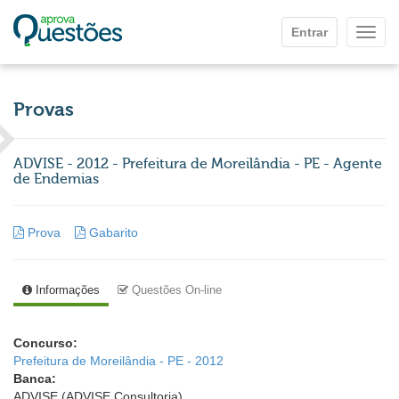
Ir para o conteúdo principal
Entrar
Mostr
Provas
ADVISE - 2012 - Prefeitura de Moreilândia - PE - Agente
de Endemias
Prova
Gabarito
Informações
Questões On-line
Concurso:
Prefeitura de Moreilândia - PE - 2012
Banca:
ADVISE (ADVISE Consultoria)