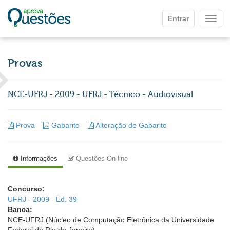
Ir para o conteúdo principal
Entrar
Mostr
Provas
NCE-UFRJ - 2009 - UFRJ - Técnico - Audiovisual
Prova
Gabarito
Alteração de Gabarito
Informações
Questões On-line
Concurso:
UFRJ - 2009 - Ed. 39
Banca:
NCE-UFRJ (Núcleo de Computação Eletrônica da Universidade