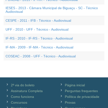
IESES - 2013 - Câmara Municipal de Biguaçu - SC - Técnico
Audiovisual
CESPE - 2011 - IFB - Técnico - Audiovisual
UFF - 2010 - UFF - Técnico - Audiovisual
IF-RS - 2010 - IF-RS - Técnico - Audiovisual
IF-MA - 2009 - IF-MA - Técnico - Audiovisual
COSEAC - 2008 - UFF - Técnico - Audiovisual
2ª via do boleto
Página inicial
Assinatura Completa
Perguntas frequentes
Como funciona
Política de privacidade
Concursos
Provas