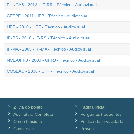
FUNCAB - 2013 - IF-RR - Técnico - Audiovisual
CESPE - 2011 - IFB - Técnico - Audiovisual
UFF - 2010 - UFF - Técnico - Audiovisual
IF-RS - 2010 - IF-RS - Técnico - Audiovisual
IF-MA - 2009 - IF-MA - Técnico - Audiovisual
NCE-UFRJ - 2009 - UFRJ - Técnico - Audiovisual
COSEAC - 2008 - UFF - Técnico - Audiovisual
2ª via do boleto
Página inicial
Assinatura Completa
Perguntas frequentes
Como funciona
Política de privacidade
Concursos
Provas