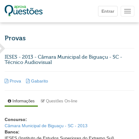
Ir para o conteúdo principal
Entrar
Mostr
Provas
IESES - 2013 - Câmara Municipal de Biguaçu - SC -
Técnico Audiovisual
Prova
Gabarito
Informações
Questões On-line
Concurso:
Câmara Municipal de Biguaçu - SC - 2013
Banca:
IESES (Instituto de Estudos Superiores do Extremo Sul)