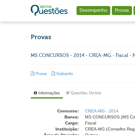
Ir para o conteúdo principal
Desempenho
Provas
Provas
MS CONCURSOS - 2014 - CREA-MG - Fiscal - N
Prova
Gabarito
Informações
Questões On-line
Concurso:
CREA-MG - 2014
Banca:
MS CONCURSOS (MS Con
Cargo:
Fiscal
Instituição:
CREA-MG (Conselho Regio