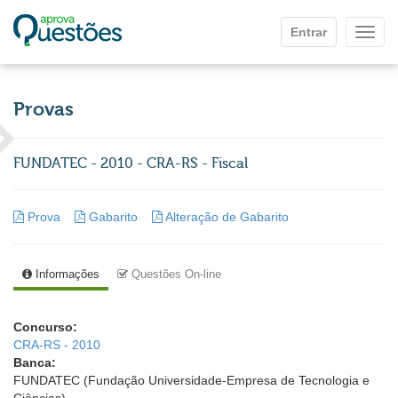
Ir para o conteúdo principal
Entrar
Mostr
Provas
FUNDATEC - 2010 - CRA-RS - Fiscal
Prova
Gabarito
Alteração de Gabarito
Informações
Questões On-line
Concurso:
CRA-RS - 2010
Banca:
FUNDATEC (Fundação Universidade-Empresa de Tecnologia e