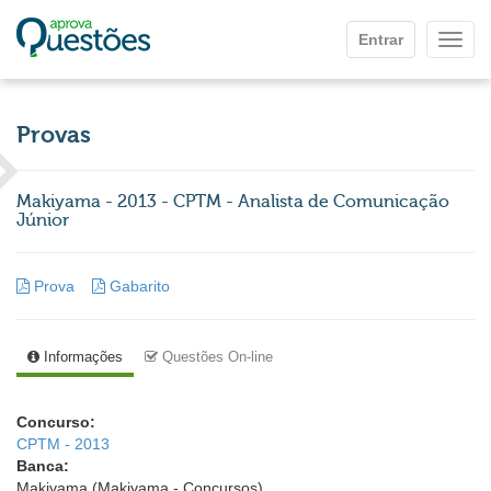
Ir para o conteúdo principal
Entrar
Mostr
Provas
Makiyama - 2013 - CPTM - Analista de Comunicação
Júnior
Prova
Gabarito
Informações
Questões On-line
Concurso:
CPTM - 2013
Banca:
Makiyama (Makiyama - Concursos)