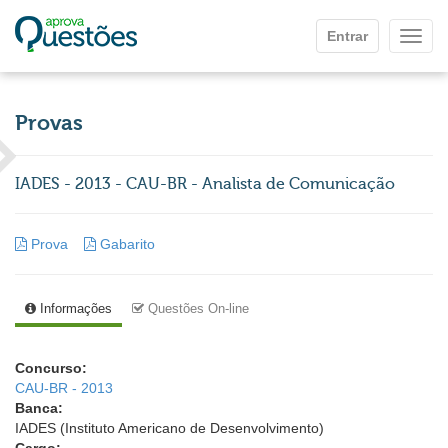
Ir para o conteúdo principal
Entrar
Mostr
Provas
IADES - 2013 - CAU-BR - Analista de Comunicação
Prova
Gabarito
Informações
Questões On-line
Concurso:
CAU-BR - 2013
Banca:
IADES (Instituto Americano de Desenvolvimento)