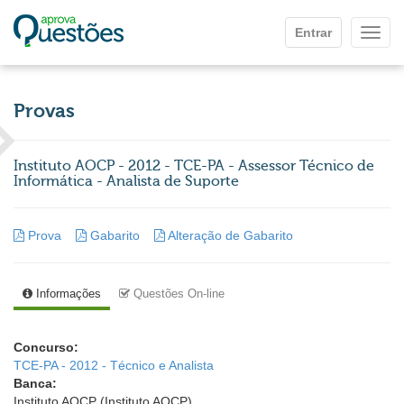
Ir para o conteúdo principal
Entrar
Mostr
Provas
Instituto AOCP - 2012 - TCE-PA - Assessor Técnico de
Informática - Analista de Suporte
Prova
Gabarito
Alteração de Gabarito
Informações
Questões On-line
Concurso:
TCE-PA - 2012 - Técnico e Analista
Banca:
Instituto AOCP (Instituto AOCP)