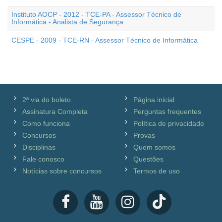
Instituto AOCP - 2012 - TCE-PA - Assessor Técnico de
Informática - Analista de Segurança
CESPE - 2009 - TCE-RN - Assessor Técnico de Informática
2ª via do boleto
Página inicial
Assinatura Completa
Perguntas frequentes
Como funciona
Política de privacidade
Concursos
Provas
Disciplinas
Quem somos
Fale conosco
Questões
Notícias sobre concursos
Termos de uso