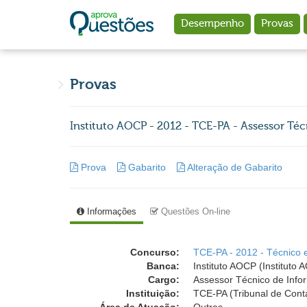
Ir para o conteúdo principal
Desempenho
Provas
Provas
Instituto AOCP - 2012 - TCE-PA - Assessor Téc
Prova
Gabarito
Alteração de Gabarito
Informações
Questões On-line
Concurso:
TCE-PA - 2012 - Técnico e
Banca:
Instituto AOCP (Instituto
Cargo:
Assessor Técnico de Info
Instituição:
TCE-PA (Tribunal de Cont