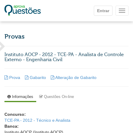
Ir para o conteúdo principal
Entrar
Mostr
Provas
Instituto AOCP - 2012 - TCE-PA - Analista de Controle
Externo - Engenharia Civil
Prova
Gabarito
Alteração de Gabarito
Informações
Questões On-line
Concurso:
TCE-PA - 2012 - Técnico e Analista
Banca:
Instituto AOCP (Instituto AOCP)