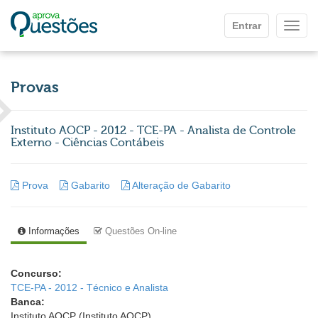
Ir para o conteúdo principal
Entrar
Mostr
Provas
Instituto AOCP - 2012 - TCE-PA - Analista de Controle
Externo - Ciências Contábeis
Prova
Gabarito
Alteração de Gabarito
Informações
Questões On-line
Concurso:
TCE-PA - 2012 - Técnico e Analista
Banca:
Instituto AOCP (Instituto AOCP)