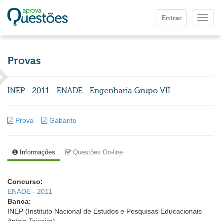
Ir para o conteúdo principal
Entrar
Mostr
Provas
INEP - 2011 - ENADE - Engenharia Grupo VII
Prova
Gabarito
Informações
Questões On-line
Concurso:
ENADE - 2011
Banca:
INEP (Instituto Nacional de Estudos e Pesquisas Educacionais