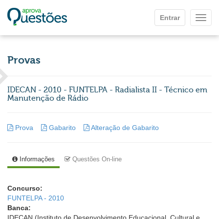
Ir para o conteúdo principal
Entrar
Mostr
Provas
IDECAN - 2010 - FUNTELPA - Radialista II - Técnico em
Manutenção de Rádio
Prova
Gabarito
Alteração de Gabarito
Informações
Questões On-line
Concurso:
FUNTELPA - 2010
Banca:
IDECAN (Instituto de Desenvolvimento Educacional, Cultural e