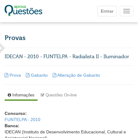
Ir para o conteúdo principal
Entrar
Mostr
Provas
IDECAN - 2010 - FUNTELPA - Radialista II - Iluminador
Prova
Gabarito
Alteração de Gabarito
Informações
Questões On-line
Concurso:
FUNTELPA - 2010
Banca:
IDECAN (Instituto de Desenvolvimento Educacional, Cultural e