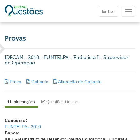
Ir para o conteúdo principal
Entrar
Mostr
Provas
IDECAN - 2010 - FUNTELPA - Radialista I - Supervisor
de Operação
Prova
Gabarito
Alteração de Gabarito
Informações
Questões On-line
Concurso:
FUNTELPA - 2010
Banca:
IDECAN (Instituto de Desenvolvimento Educacional, Cultural e