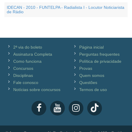
IDECAN - 2010 - FUNTELPA - Radialista I - Locutor Noticiarista
de Rádio
2ª via do boleto
Página inicial
Assinatura Completa
Perguntas frequentes
Como funciona
Política de privacidade
Concursos
Provas
Disciplinas
Quem somos
Fale conosco
Questões
Notícias sobre concursos
Termos de uso