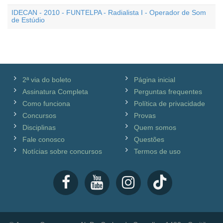
IDECAN - 2010 - FUNTELPA - Radialista I - Operador de Som
de Estúdio
2ª via do boleto
Página inicial
Assinatura Completa
Perguntas frequentes
Como funciona
Política de privacidade
Concursos
Provas
Disciplinas
Quem somos
Fale conosco
Questões
Notícias sobre concursos
Termos de uso