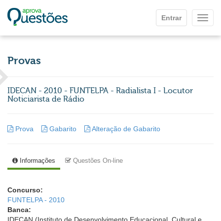
Ir para o conteúdo principal
Entrar
Mostr
Provas
IDECAN - 2010 - FUNTELPA - Radialista I - Locutor
Noticiarista de Rádio
Prova
Gabarito
Alteração de Gabarito
Informações
Questões On-line
Concurso:
FUNTELPA - 2010
Banca:
IDECAN (Instituto de Desenvolvimento Educacional, Cultural e