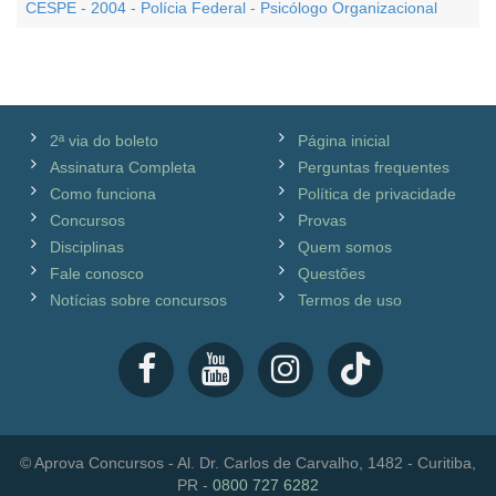
CESPE - 2004 - Polícia Federal - Psicólogo Organizacional
2ª via do boleto
Página inicial
Assinatura Completa
Perguntas frequentes
Como funciona
Política de privacidade
Concursos
Provas
Disciplinas
Quem somos
Fale conosco
Questões
Notícias sobre concursos
Termos de uso
© Aprova Concursos - Al. Dr. Carlos de Carvalho, 1482 - Curitiba,
PR -
0800 727 6282