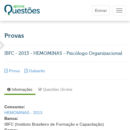
Ir para o conteúdo principal
Entrar
Mostr
Provas
IBFC - 2013 - HEMOMINAS - Psicólogo Organizacional
Prova
Gabarito
Informações
Questões On-line
Concurso:
HEMOMINAS - 2013
Banca:
IBFC (Instituto Brasileiro de Formação e Capacitação)